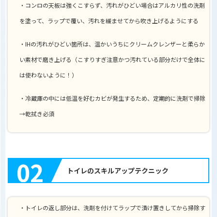
・コンロの天板は強くこすらず、汚れがひどい場合はアルカリ性の洗剤
を塗って、ラップで覆い、汚れを緩ませてから吹き上げるようにする
・IHの汚れがひどい箇所は、温かいうちにクリームクレンザーと柔らか
い素材で磨き上げる（こすりすぎ注意かつ汚れている部分だけで全体に
は使わないように！）
・冷蔵庫の中には低温を好むカビが発生するため、定期的に洗剤で掃除
→乾拭き必須
02
トイレのスキルアップテクニック
・トイレの返し部分は、洗剤を付けてラップで漬け置きしてから掃除す