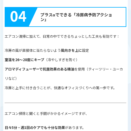
04
プラスαでできる「冷房病予防アクショ
ン」
エアコン清掃に加えて、日常の中でできるちょっとした工夫も有効です：
冷房の風が直接体に当たらないよう
風向きを上に
設定
室温を26〜28度にキープ
（冷やしすぎを防ぐ）
アロマディフューザーで抗菌効果のある精油
を使用（ティーツリー・ユーカ
リなど）
冷房と上手に付き合うことが、快適なオフィスづくりへの第一歩です。
エアコン掃除と聞くと手間がかかるイメージですが、
日々5分・週1回のケアでも十分な効果
があります。