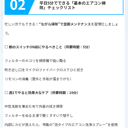
02
平日5分でできる「基本のエアコン掃
除」チェックリスト
忙しい方でもできる！
“ながら掃除”で空調メンテナンス
を習慣化しましょ
う。
□ 朝のスイッチON前にやるべきこと（所要時間：5分）
フィルターのホコリを掃除機で吸い取る
吹き出し口をマイクロファイバークロスでひと拭き
リモコンの消毒（意外と手垢が溜まりがち）
□ 週1でやると効果大なケア（所要時間：10分）
中性洗剤を薄めた布で外装の拭き掃除
フィルターをぬるま湯で軽くすすいで陰干し
内部にカビが見えたら、市販の“泡タイプのエアコン洗浄スプレー”を使用