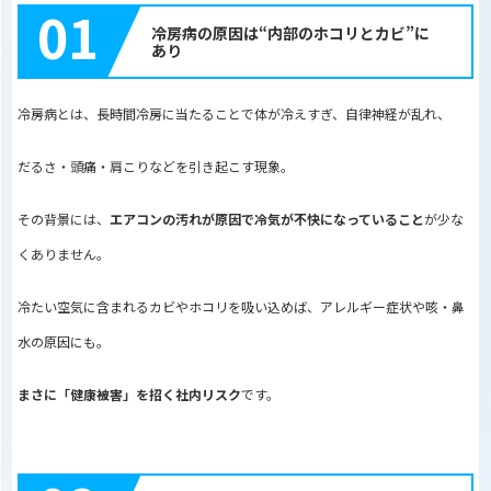
01
冷房病の原因は“内部のホコリとカビ”に
あり
冷房病とは、長時間冷房に当たることで体が冷えすぎ、自律神経が乱れ、
だるさ・頭痛・肩こりなどを引き起こす現象。
その背景には、
エアコンの汚れが原因で冷気が不快になっていること
が少な
くありません。
冷たい空気に含まれるカビやホコリを吸い込めば、アレルギー症状や咳・鼻
水の原因にも。
まさに「健康被害」を招く社内リスク
です。