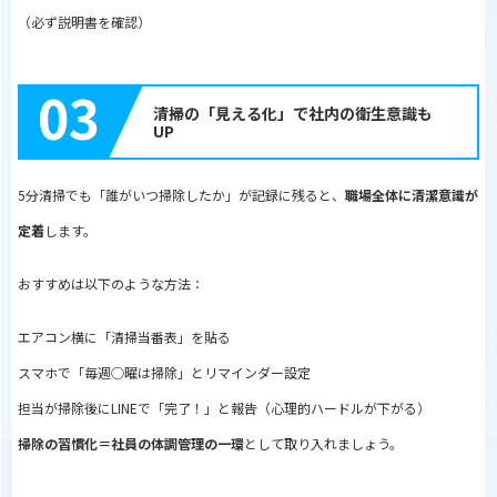
（必ず説明書を確認）
03
清掃の「見える化」で社内の衛生意識も
UP
5分清掃でも「誰がいつ掃除したか」が記録に残ると、
職場全体に清潔意識が
定着
します。
おすすめは以下のような方法：
エアコン横に「清掃当番表」を貼る
スマホで「毎週◯曜は掃除」とリマインダー設定
担当が掃除後にLINEで「完了！」と報告（心理的ハードルが下がる）
掃除の習慣化＝社員の体調管理の一環
として取り入れましょう。