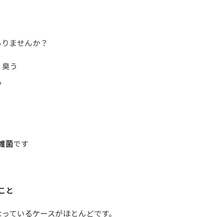
ありませんか？
く臭う
る
雑菌
です
こと
なっているケースがほとんどです。