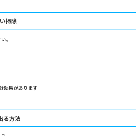
い掃除
さい。
分効果があります
出る方法