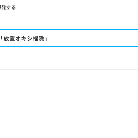
爆発する
「放置オキシ掃除」
。