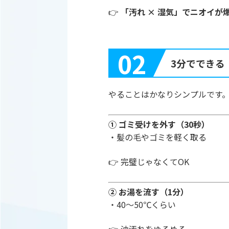
👉
「汚れ × 湿気」でニオイが
02
3分でできる
やることはかなりシンプルです
① ゴミ受けを外す（30秒）
・髪の毛やゴミを軽く取る
👉 完璧じゃなくてOK
② お湯を流す（1分）
・40〜50℃くらい