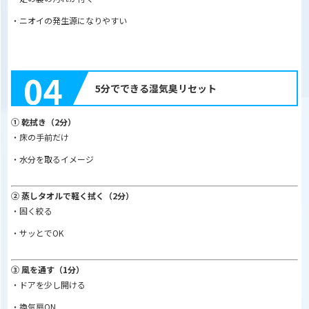
・ニオイの発生源になりやすい
04
5分でできる湿気臭リセット
① 乾拭き（2分）
・床の手前だけ
・水分を取るイメージ
② 蒸しタオルで軽く拭く（2分）
・固く絞る
・サッとでOK
③ 風を通す（1分）
・ドアを少し開ける
・換気扇ON