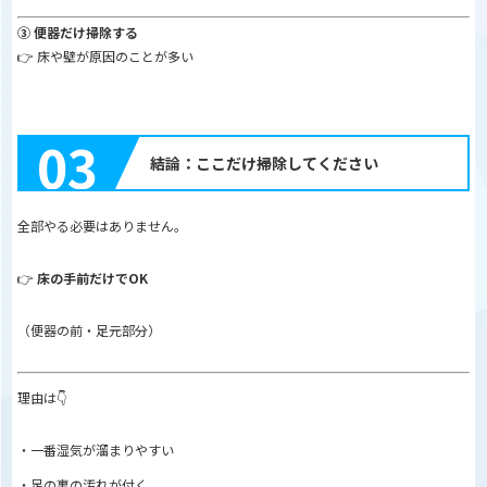
③ 便器だけ掃除する
👉 床や壁が原因のことが多い
03
結論：ここだけ掃除してください
全部やる必要はありません。
👉
床の手前だけでOK
（便器の前・足元部分）
理由は👇
・一番湿気が溜まりやすい
・足の裏の汚れが付く