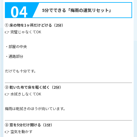
04
5分でできる「梅雨の運気リセット」
① 床の物を1ヶ所だけどける（2分）
👉 完璧じゃなくてOK
・部屋の中央
・通路部分
だけでも十分です。
② 乾いた布で床を軽く拭く（2分）
👉 水拭きしなくてOK
梅雨は乾拭きのほうが向いています。
③ 窓を5分だけ開ける（1分）
👉 空気を動かす